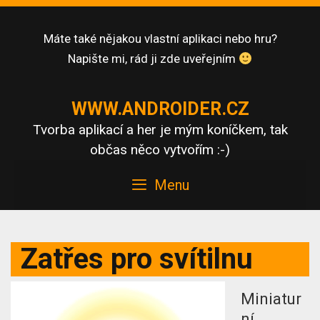
Skip
to
Máte také nějakou vlastní aplikaci nebo hru?
content
Napište mi, rád ji zde uveřejním
WWW.ANDROIDER.CZ
Tvorba aplikací a her je mým koníčkem, tak
občas něco vytvořím :-)
Menu
Zatřes pro svítilnu
Miniatur
ní