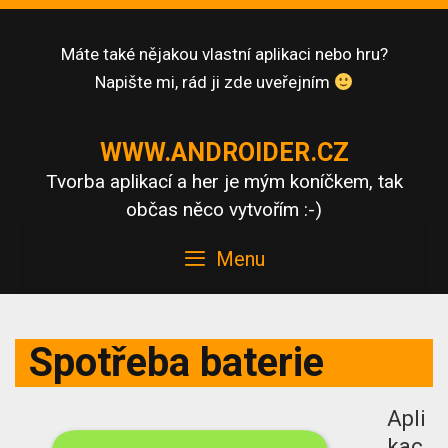
Skip
to
Máte také nějakou vlastní aplikaci nebo hru?
content
Napište mi, rád ji zde uveřejním
WWW.ANDROIDER.CZ
Tvorba aplikací a her je mým koníčkem, tak
občas něco vytvořím :-)
Menu
Spotřeba baterie
Apli
kac