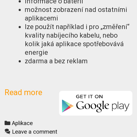
informace o baterii
možnost zobrazení nad ostatními
aplikacemi
lze použít například i pro „změření“
kvality nabíjecího kabelu, nebo
kolik jaká aplikace spotřebovává
energie
zdarma a bez reklam
Spotřeba
Read more
baterie
Categories
Aplikace
Leave a comment