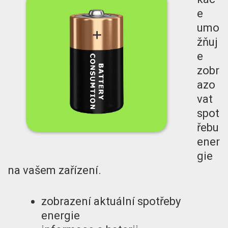
e
umo
žňuj
e
zobr
azo
vat
spot
řebu
ener
gie
na vašem zařízení.
zobrazení aktuální spotřeby
energie