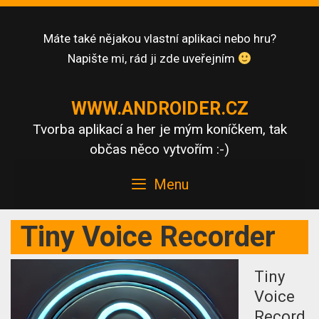
Skip
to
Máte také nějakou vlastní aplikaci nebo hru?
content
Napište mi, rád ji zde uveřejním
WWW.ANDROIDER.CZ
Tvorba aplikací a her je mým koníčkem, tak
občas něco vytvořím :-)
Menu
Tiny Voice Recorder
Tiny
Voice
Record